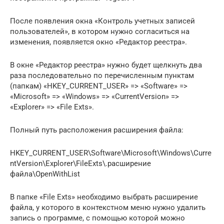
После появления окна «Контроль учетных записей
пользователей», в котором нужно согласиться на
изменения, появляется окно «Редактор реестра».
В окне «Редактор реестра» нужно будет щелкнуть два
раза последовательно по перечисленным пунктам
(папкам) «HKEY_CURRENT_USER» => «Software» =>
«Microsoft» => «Windows» => «CurrentVersion» =>
«Explorer» => «File Exts».
Полный путь расположения расширения файла:
HKEY_CURRENT_USER\Software\Microsoft\Windows\Curre
ntVersion\Explorer\FileExts\.расширение
файла\OpenWithList
В папке «File Exts» необходимо выбрать расширение
файла, у которого в контекстном меню нужно удалить
запись о программе, с помощью которой можно