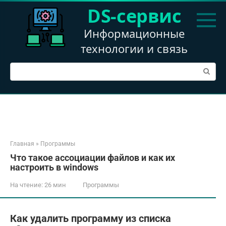
Перейти
DS-сервис
к
контенту
Информационные
технологии и связь
Поиск:
Главная
»
Программы
Что такое ассоциации файлов и как их
настроить в windows
На чтение:
26 мин
Программы
Как удалить программу из списка