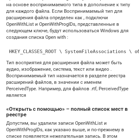
на основе воспринимаемого типа в дополнение к типу
для каждого файла. Если Воспринимаемый тип для
расширения файла определен как , подключи
OpenWithList и OpenWithProgIDs, представленные в
следующем ключе, будут использоваться Windows для
создания списка Open with :
 HKEY_CLASSES_ROOT \ SystemFileAssociations \ о
Тип восприятия для расширения файла может быть
аудио, изображение, система, текст или видео .
Воспринимаемый тип назначается в разделе реестра
расширений файлов, в значении с именем
PerceivedType. Например, для файлов .rtf, PerceivedType
является
«Открыть с помощью» – полный список мест в
реестре
Допустим, вы удалили записи OpenWithList и
OpenWithProgIDs, как указано выше, и по-прежнему в
списке появляется нежелательная запись. В этом