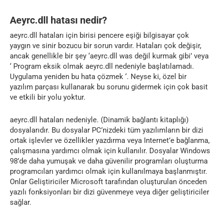
Aeyrc.dll hatası nedir?
aeyrc.dll hataları için birisi pencere eşiği bilgisayar çok
yaygın ve sinir bozucu bir sorun vardır. Hataları çok değişir,
ancak genellikle bir şey ‘aeyrc.dll was değil kurmak gibi’ veya
‘ Program eksik olmak aeyrc.dll nedeniyle başlatılamadı.
Uygulama yeniden bu hata çözmek ‘. Neyse ki, özel bir
yazılım parçası kullanarak bu sorunu gidermek için çok basit
ve etkili bir yolu yoktur.
aeyrc.dll hataları nedeniyle. (Dinamik bağlantı kitaplığı)
dosyalarıdır. Bu dosyalar PC’nizdeki tüm yazılımların bir dizi
ortak işlevler ve özellikler yazdırma veya Internet’e bağlanma,
çalışmasına yardımcı olmak için kullanılır. Dosyalar Windows
98’de daha yumuşak ve daha güvenilir programları oluşturma
programcıları yardımcı olmak için kullanılmaya başlanmıştır.
Onlar Geliştiriciler Microsoft tarafından oluşturulan önceden
yazılı fonksiyonları bir dizi güvenmeye veya diğer geliştiriciler
sağlar.