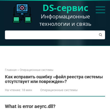
Перейти
DS-сервис
к
контенту
Информационные
технологии и связь
Поиск:
Главная
»
Операционные системы
Как исправить ошибку «файл реестра системы
отсутствует или поврежден»?
На чтение:
18 мин
Операционные системы
What is error aeyrc.dll?